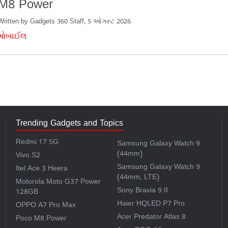
M8 Power
Written by Gadgets 360 Staff, 5 ઓગસ્ટ 2026
મોબાઈલ
Trending Gadgets and Topics
Redmi 17 5G
Samsung Galaxy Watch 9
(44mm)
Vivo S2
Samsung Galaxy Watch 9
Itel Ace 3 Heera
(44mm, LTE)
Motorola Moto G37 Power
Sony Bravia 9 II
128GB
Haier HQLED P7 Pro
OPPO A7 Pro Max
Acer Predator Atlas 8
Poco M8 Power