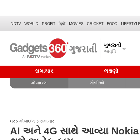
NDTV
WORLD
PROFIT
हिंदी
MOVIES
CRICKET
FOOD
LIFESTYL
ગુજરાતી
આવૃત્તિ
સમાચાર
લક્ષણો
મોબાઈલ
ગોળીઓ
ઘર
મોબાઈલ
સમાચાર
AI અને 4G સાથે આવ્યા Nokia