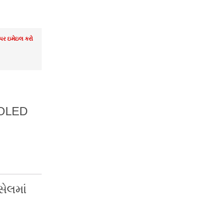
 પર ઇમેઇલ કરો
MOLED
ેલમાં