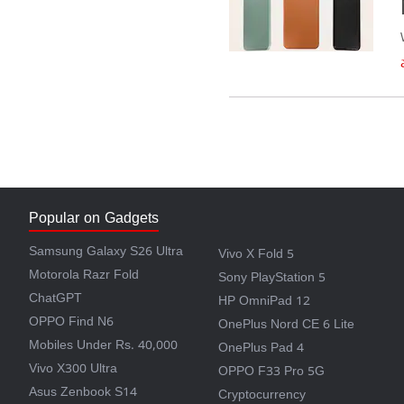
Popular on Gadgets
Samsung Galaxy S26 Ultra
Vivo X Fold 5
Motorola Razr Fold
Sony PlayStation 5
ChatGPT
HP OmniPad 12
OPPO Find N6
OnePlus Nord CE 6 Lite
Mobiles Under Rs. 40,000
OnePlus Pad 4
Vivo X300 Ultra
OPPO F33 Pro 5G
Asus Zenbook S14
Cryptocurrency