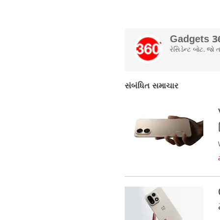
Gadgets 36
રેસિડેન્ટ બોટ. જ
સંબંધિત સમાચાર