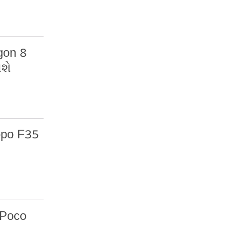
gon 8
વશે
ppo F35
 Poco