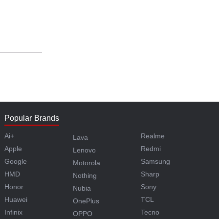
Popular Brands
Ai+
Realme
Lava
Apple
Redmi
Lenovo
Google
Samsung
Motorola
HMD
Sharp
Nothing
Honor
Sony
Nubia
Huawei
TCL
OnePlus
Infinix
Tecno
OPPO