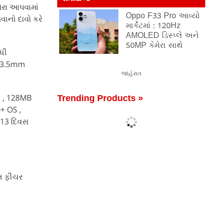
ેરા આપવામાં
Oppo F33 Pro આવ્યો
ાનો દાવો કરે
માર્કેટમાં : 120Hz
AMOLED ડિસ્પ્લે અને
50MP કેમેરા સાથે
ધી
ને 3.5mm
જાહેરાત
M , 128MB
Trending Products »
0+ OS ,
 13 દિવસ
ત ફીચર