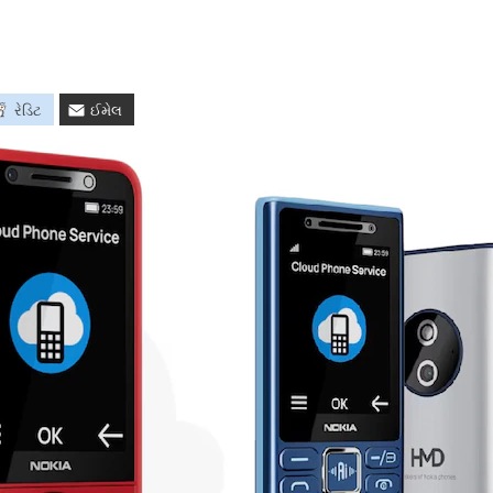
રેડિટ
ઈમેલ