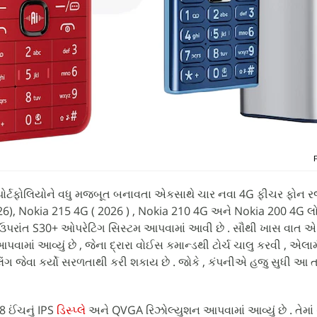
પોર્ટફોલિયોને વધુ મજબૂત બનાવતા એકસાથે ચાર નવા 4G ફીચર ફોન રજૂ 
), Nokia 215 4G ( 2026 ) , Nokia 210 4G અને Nokia 200 4G લોન્ચ
 ઉપરાંત S30+ ઓપરેટિંગ સિસ્ટમ આપવામાં આવી છે . સૌથી ખાસ વાત એ છ
ામાં આવ્યું છે , જેના દ્રારા વોઈસ કમાન્ડથી ટોર્ચ ચાલુ કરવી , એલાર્
િંગ જેવા કર્યો સરળતાથી કરી શકાય છે . જોકે , કંપનીએ હજુ સુધી આ
8 ઈંચનું IPS
ડિસ્પ્લે
અને QVGA રિઝોલ્યુશન આપવામાં આવ્યું છે . તેમ