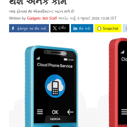
થશે અનેક કામ
બધા ફોનમાં AI એસસીસ્ટન્ટ બટન મળે છે
Written by
Gadgets 360 Staff
અપડેટ કર્યું: 5 જુલાઈ 2026 13:36 IST
ટ્વીટ
ફેસબુક પર શેર કરો
શેર કરો
Snapchat