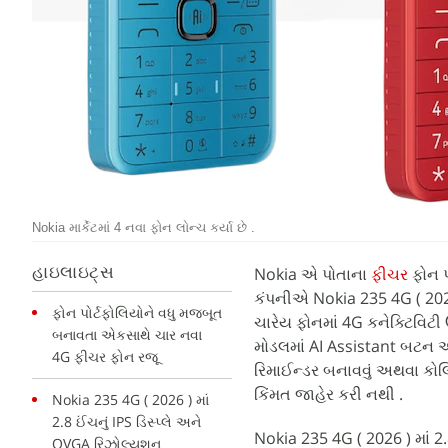
Nokia માર્કેટમાં 4 નવા ફોન લોન્ચ કર્યા છે .
Nokia એ પોતાના
ફીચર
ફોન 
હાઇલાઇટ્સ
કંપનીએ Nokia 235 4G ( 2026
ફોન પોર્ટફોલિયોને વધુ મજબૂત
ચારેય ફોનમાં 4G કનેક્ટિવિટી
બનાવતા એકસાથે ચાર નવા
મોડલમાં AI Assistant બટન આપવ
4G ફીચર ફોન રજૂ
રિમાઈન્ડર બનાવવું અથવા કોલ
કિંમત જાહેર કરી નથી .
Nokia 235 4G ( 2026 ) માં
2.8 ઈંચનું IPS ડિસ્પ્લે અને
Nokia 235 4G ( 2026 ) માં 2.
QVGA રિઝોલ્યુશન