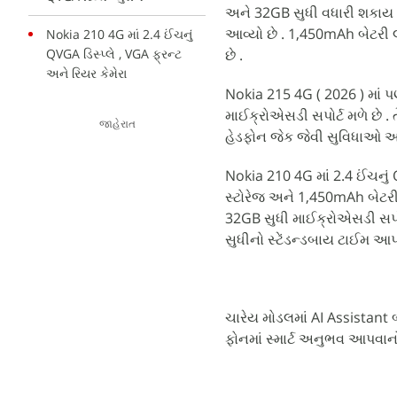
અને 32GB સુધી વધારી શકાય છે
આવ્યો છે . 1,450mAh બેટરી
Nokia 210 4G માં 2.4 ઈંચનું
QVGA ડિસ્પ્લે , VGA ફ્રન્ટ
છે .
અને રિયર કેમેરા
Nokia 215 4G ( 2026 ) માં પ
માઈક્રોએસડી સપોર્ટ મળે છે .
જાહેરાત
હેડફોન જેક જેવી સુવિધાઓ આ
Nokia 210 4G માં 2.4 ઈંચનું 
સ્ટોરેજ અને 1,450mAh બેટરી 
32GB સુધી માઈક્રોએસડી સપોર
સુધીનો સ્ટેંડન્ડબાય ટાઈમ આપવ
ચારેય મોડલમાં AI Assistant 
ફોનમાં સ્માર્ટ અનુભવ આપવાનો