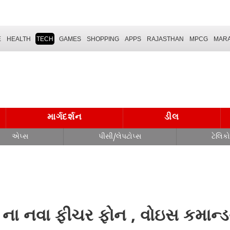
E
HEALTH
TECH
GAMES
SHOPPING
APPS
RAJASTHAN
MPCG
MARA
માર્ગદર્શન
ડીલ
એપ્સ
પીસી/લેપટોપ્સ
ટેલિક
 ના નવા ફીચર ફોન , વોઇસ કમાન્