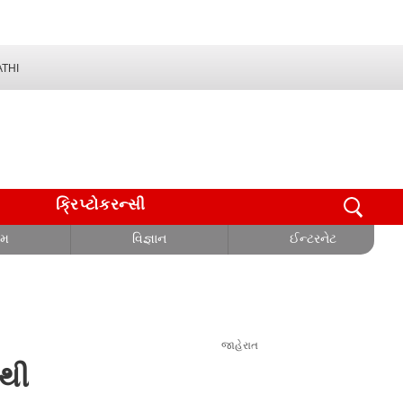
THI
ક્રિપ્ટોકરન્સી
ોમ
વિજ્ઞાન
ઈન્ટરનેટ
જાહેરાત
ડથી