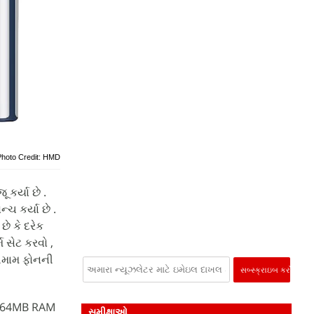
Photo Credit: HMD
કર્યા છે .
 કર્યા છે .
ે કે દરેક
મ સેટ કરવો ,
 તમામ ફોનની
ાં 64MB RAM
સમીક્ષાઓ