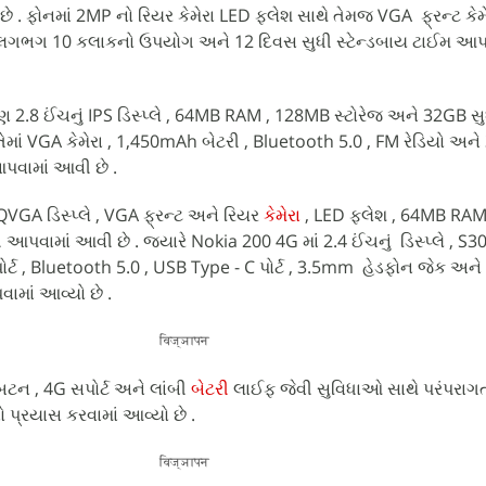
 . ફોનમાં 2MP નો રિયર કેમેરા LED ફ્લેશ સાથે તેમજ VGA ફ્રન્ટ કેમ
 લગભગ 10 કલાકનો ઉપયોગ અને 12 દિવસ સુધી સ્ટેન્ડબાય ટાઈમ આપવ
ણ 2.8 ઈંચનું IPS ડિસ્પ્લે , 64MB RAM , 128MB સ્ટોરેજ અને 32GB સુ
 તેમાં VGA કેમેરા , 1,450mAh બેટરી , Bluetooth 5.0 , FM રેડિયો અ
પવામાં આવી છે .
QVGA ડિસ્પ્લે , VGA ફ્રન્ટ અને રિયર
કેમેરા
, LED ફ્લેશ , 64MB RA
આપવામાં આવી છે . જયારે Nokia 200 4G માં 2.4 ઈંચનું ડિસ્પ્લે , S3
્ટ , Bluetooth 5.0 , USB Type - C પોર્ટ , 3.5mm હેડફોન જેક અને
ામાં આવ્યો છે .
विज्ञापन
બટન , 4G સપોર્ટ અને લાંબી
બેટરી
લાઈફ જેવી સુવિધાઓ સાથે પરંપરાગ
 પ્રયાસ કરવામાં આવ્યો છે .
विज्ञापन