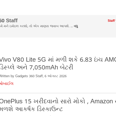
0 Staff
Staff
ો તમે મને ઇમેઇલ કરશો, તો એક માણસ જવાબ આપશે. ...
વધુ
Vivo V80 Lite 5G માં મળી શકે 6.83 ઇંચ A
ડિસ્પ્લે અને 7,050mAh બેટરી
Written by Gadgets 360 Staff, 6 ઓગસ્ટ 2026
મોબાઈલ
OnePlus 15 ખરીદવાનો સારો મોકો , Amazon સ
મળશે આકર્ષક ડિસ્કાઉન્ટ