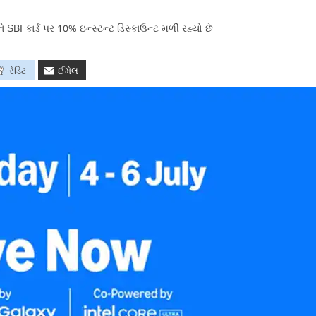
 કાર્ડ પર 10% ઇન્સ્ટન્ટ ડિસ્કાઉન્ટ મળી રહ્યો છે
રેડિટ
ઈમેલ