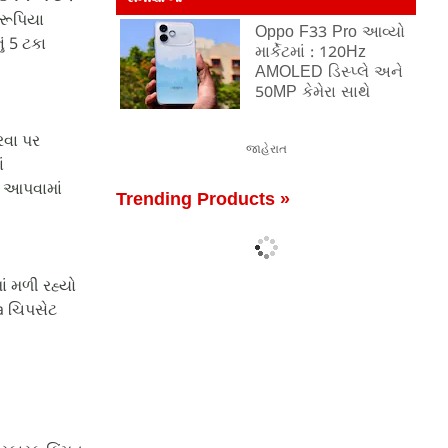
 રૂપિયા
Oppo F33 Pro આવ્યો
ં 5 ટકા
માર્કેટમાં : 120Hz
AMOLED ડિસ્પ્લે અને
50MP કેમેરા સાથે
રવા પર
જાહેરાત
ં
ો આપવામાં
Trending Products »
ાં મળી રહ્યો
a ચિપસેટ