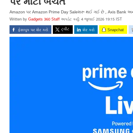
પર મોટી બચત
Amazon પર Amazon Prime Day Saleશરૂ થઈ ગઈ છે , Axis Bank અને SBI
Written by
Gadgets 360 Staff
અપડેટ કર્યું: 4 જુલાઈ 2026 19:15 IST
ટ્વીટ
ફેસબુક પર શેર કરો
શેર કરો
Snapchat