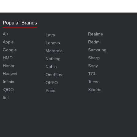
Popular Brands
Ai+
Realme
Lava
Apple
Redmi
Lenovo
Google
Samsung
Motorola
HMD
Sharp
Nothing
Honor
Sony
Nubia
Huawei
TCL
OnePlus
Infinix
Tecno
OPPO
iQOO
Xiaomi
Poco
Itel