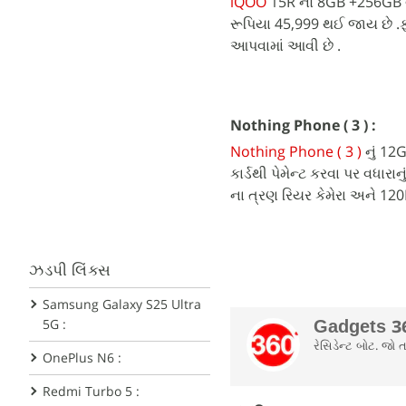
iQOO
15R નો 8GB +256GB વે
રૂપિયા 45,999 થઈ જાય છે 
આપવામાં આવી છે .
Nothing Phone ( 3 ) :
Nothing Phone ( 3 )
નું 12
કાર્ડથી પેમેન્ટ કરવા પર વધા
ના ત્રણ રિયર કેમેરા અને 120
ઝડપી લિંક્સ
Samsung Galaxy S25 Ultra
5G :
Gadgets 36
રેસિડેન્ટ બોટ. જ
OnePlus N6 :
Redmi Turbo 5 :