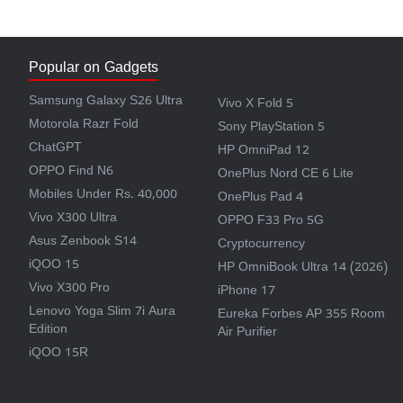
Popular on Gadgets
Samsung Galaxy S26 Ultra
Vivo X Fold 5
Motorola Razr Fold
Sony PlayStation 5
ChatGPT
HP OmniPad 12
OPPO Find N6
OnePlus Nord CE 6 Lite
Mobiles Under Rs. 40,000
OnePlus Pad 4
Vivo X300 Ultra
OPPO F33 Pro 5G
Asus Zenbook S14
Cryptocurrency
iQOO 15
HP OmniBook Ultra 14 (2026)
Vivo X300 Pro
iPhone 17
Lenovo Yoga Slim 7i Aura
Eureka Forbes AP 355 Room
Edition
Air Purifier
iQOO 15R