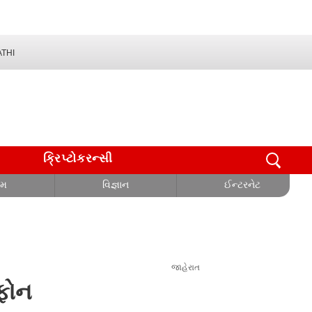
THI
ક્રિપ્ટોકરન્સી
ોમ
વિજ્ઞાન
ઈન્ટરનેટ
જાહેરાત
ટફોન