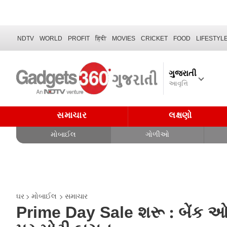
NDTV
WORLD
PROFIT
हिंदी
MOVIES
CRICKET
FOOD
LIFESTYL
ગુજરાતી
આવૃત્તિ
સમાચાર
લક્ષણો
મોબાઈલ
ગોળીઓ
ઘર
મોબાઈલ
સમાચાર
Prime Day Sale શરૂ : બેંક ઓ