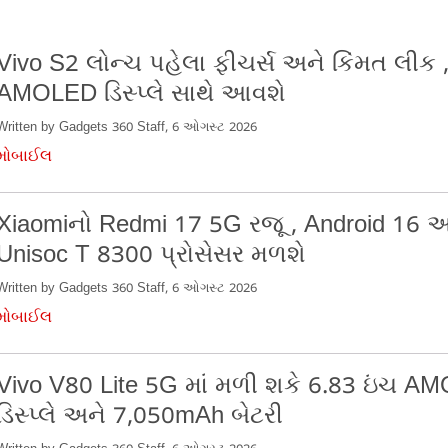
Vivo S2 લોન્ચ પહેલા ફીચર્સ અને કિંમત લીક
AMOLED ડિસ્પ્લે સાથે આવશે
Written by Gadgets 360 Staff, 6 ઓગસ્ટ 2026
મોબાઈલ
Xiaomiનો Redmi 17 5G રજૂ , Android 16 અ
Unisoc T 8300 પ્રોસેસર મળશે
Written by Gadgets 360 Staff, 6 ઓગસ્ટ 2026
મોબાઈલ
Vivo V80 Lite 5G માં મળી શકે 6.83 ઇંચ A
ડિસ્પ્લે અને 7,050mAh બેટરી