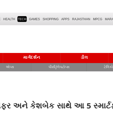
E
HEALTH
TECH
GAMES
SHOPPING
APPS
RAJASTHAN
MPCG
MARA
માર્ગદર્શન
ડીલ
એપ્સ
પીસી/લેપટોપ્સ
ટેલિક
ફર અને કેશબેક સાથે આ 5 સ્માર્