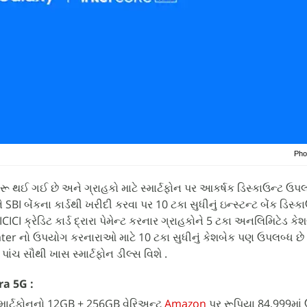
Pho
રૂ થઈ ગઈ છે અને ગ્રાહકો માટે સ્માર્ટફોન પર આકર્ષક ડિસ્કાઉન્ટ ઉપલ
I બેંકના કાર્ડથી ખરીદી કરવા પર 10 ટકા સુધીનું ઇન્સ્ટન્ટ બેંક ડિસ્ક
ICICI ક્રેડિટ કાર્ડ દ્રારા પેમેન્ટ કરનાર ગ્રાહકોને 5 ટકા અનલિમિટેડ ક
ter નો ઉપયોગ કરનારાઓ માટે 10 ટકા સુધીનું કેશબેક પણ ઉપલબ્ધ છે
ચ સૌથી ખાસ સ્માર્ટફોન ડીલ્સ વિશે .
a 5G :
માર્ટફોનનો 12GB + 256GB વેરિઅન્ટ
Amazon
પર રૂપિયા 84,999માં 