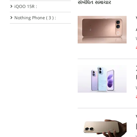
સંબંધિત સમાચાર
iQOO 15R :
Nothing Phone ( 3 ) :