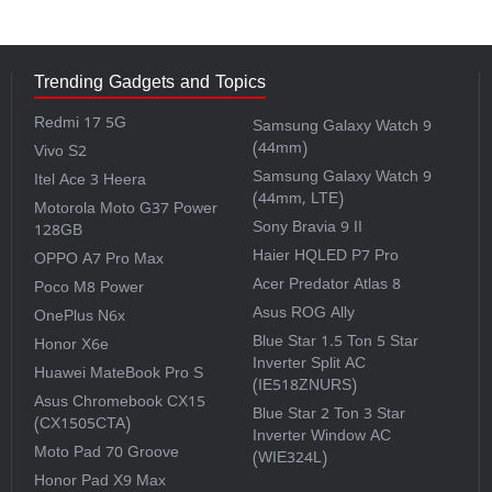
Trending Gadgets and Topics
Redmi 17 5G
Samsung Galaxy Watch 9
(44mm)
Vivo S2
Samsung Galaxy Watch 9
Itel Ace 3 Heera
(44mm, LTE)
Motorola Moto G37 Power
Sony Bravia 9 II
128GB
Haier HQLED P7 Pro
OPPO A7 Pro Max
Acer Predator Atlas 8
Poco M8 Power
Asus ROG Ally
OnePlus N6x
Blue Star 1.5 Ton 5 Star
Honor X6e
Inverter Split AC
Huawei MateBook Pro S
(IE518ZNURS)
Asus Chromebook CX15
Blue Star 2 Ton 3 Star
(CX1505CTA)
Inverter Window AC
Moto Pad 70 Groove
(WIE324L)
Honor Pad X9 Max