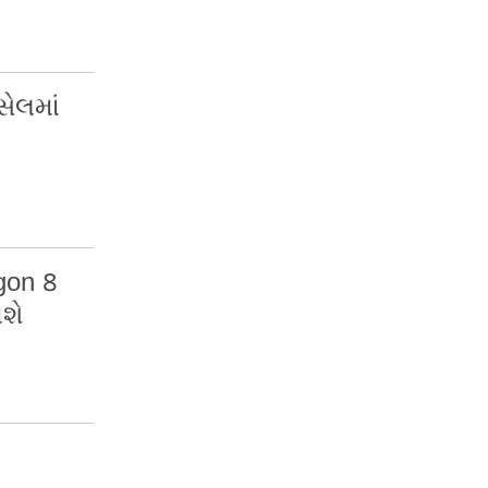
ેલમાં
gon 8
વશે