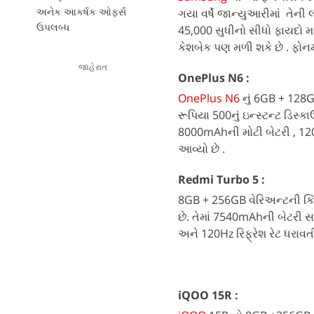
અનેક આકર્ષક ઓફર્સ
ગયા વર્ષે જાન્યુઆરીમાં તેની 
ઉપલબ્ધ
45,000 સુધીનો સીધો ફાયદો મળી 
કેશબેક પણ મળી શકે છે . ફોનમ
જાહેરાત
OnePlus N6 :
OnePlus N6
નું 6GB + 128GB
રૂપિયા 500નું ઇન્સ્ટન્ટ ડિસ
8000mAhની મોટી બેટરી , 120Hz
આવ્યો છે .
Redmi Turbo 5 :
8GB + 256GB વેરિઅન્ટની કિંમત
છે. તેમાં 7540mAhની બેટરી
અને 120Hz રિફ્રેશ રેટ ધરાવ
iQOO 15R :