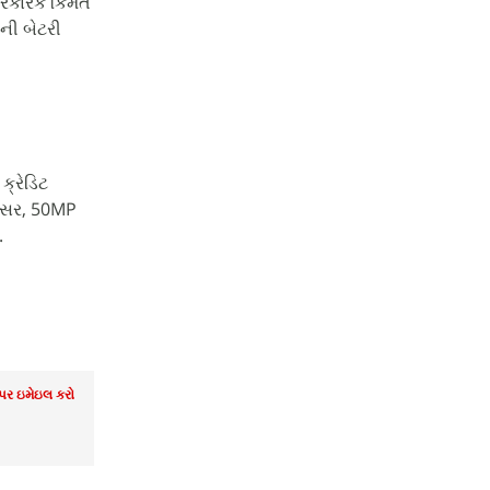
સરકારક કિંમત
ની બેટરી
ક્રેડિટ
ોસેસર, 50MP
.
 પર ઇમેઇલ કરો