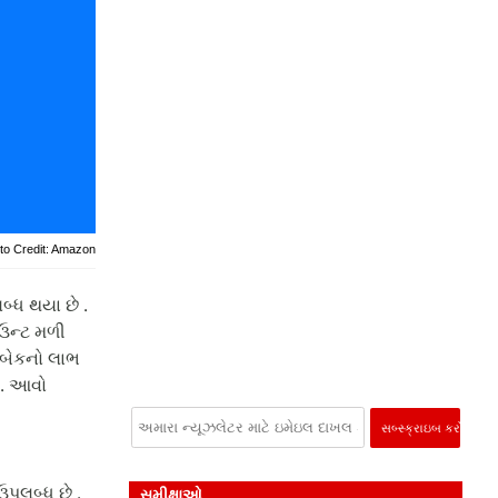
to Credit: Amazon
બ્ધ થયા છે .
ાઉન્ટ મળી
ેશબેકનો લાભ
 . આવો
ઉપલબ્ધ છે .
સમીક્ષાઓ