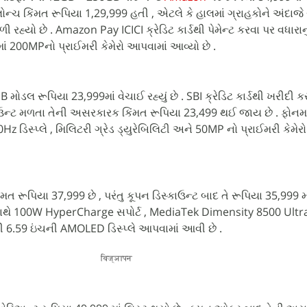
લોન્ચ કિંમત રૂપિયા 1,29,999 હતી , એટલે કે હાલમાં ગ્રાહકોને અંદાજે
રહ્યો છે . Amazon Pay ICICI ક્રેડિટ કાર્ડથી પેમેન્ટ કરવા પર વધારાનુ
ાં 200MPનો પ્રાઈમરી કેમેરો આપવામાં આવ્યો છે .
 મોડલ રૂપિયા 23,999માં વેચાઈ રહ્યું છે . SBI ક્રેડિટ કાર્ડથી ખરીદી ક
્કાઉન્ટ મળતા તેની અસરકારક કિંમત રૂપિયા 23,499 થઈ જાય છે . ફોનમા
 ડિસ્પ્લે , મિલિટરી ગ્રેડ ડ્યુરેબિલિટી અને 50MP નો પ્રાઈમરી કેમેર
 રૂપિયા 37,999 છે , પરંતુ કૂપન ડિસ્કાઉન્ટ બાદ તે રૂપિયા 35,999 મ
 સાથે 100W HyperCharge સપોર્ટ , MediaTek Dimensity 8500 Ultr
તી 6.59 ઇંચની AMOLED ડિસ્પ્લે આપવામાં આવી છે .
विज्ञापन