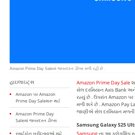
Amazon Prime Day Saleમાં જબરદસ્ત ડીલ્સ મળી રહી છે .
Amazon Prime Day Sale
શ
હાઇલાઇટ્સ
સેલ દરમિયાન Axis Bank અને SB
Amazon પર Amazon
રહ્યું છે . ઉપરાંત Amazon પર 
Prime Day Saleશરૂ થઈ
મળી શકે છે . Amazon Pay La
જાણીએ સેલ દરમિયાન મળતી પાં
Amazon Prime Day
Saleમાં જબરદસ્ત ડીલ્સ
Samsung Galaxy S25 Ultr
Samsung
ના આ ફ્લેગશિપ સ્
સ્માર્ટફોન ખરીદનારાઓ માટે