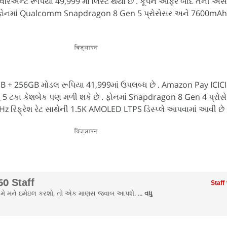
રિઅન્ટ રૂપિયા 49,999 માં લિસ્ટ થયો છે . કૂપન ઓફર બાદ તેની અ
.ફોનમાં Qualcomm Snapdragon 8 Gen 5 પ્રોસેસર અને 7600mAh
विज्ञापन
GB + 256GB મોડલ રૂપિયા 41,999માં ઉપલબ્ધ છે . Amazon Pay ICICI 
રાનું 5 ટકા કેશબેક પણ મળી શકે છે . ફોનમાં Snapdragon 8 Gen 4 પ્ર
Hz રિફ્રેશ રેટ સાથેની 1.5K AMOLED LTPS ડિસ્પ્લે આપવામાં આવી છે 
विज्ञापन
0 Staff
Staff
ો તમે મને ઇમેઇલ કરશો, તો એક માણસ જવાબ આપશે. ...
વધુ